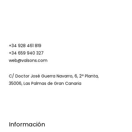
t
t
o
o
f
f
5
5
+34 928 461 819
+34 659 940 327
web@valsons.com
C/ Doctor José Guerra Navarro, 6, 2ª Planta,
35006, Las Palmas de Gran Canaria
Información