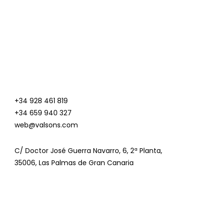
d
d
0
0
o
o
u
u
t
t
o
o
f
f
5
5
+34 928 461 819
+34 659 940 327
web@valsons.com
C/ Doctor José Guerra Navarro, 6, 2ª Planta,
35006, Las Palmas de Gran Canaria