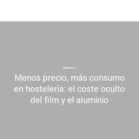
Inicio
Conócenos
Servicios
Productos
Blog
Contactar
Merchandising
Valsons
Menos precio, más consumo
en hostelería: el coste oculto
del film y el aluminio